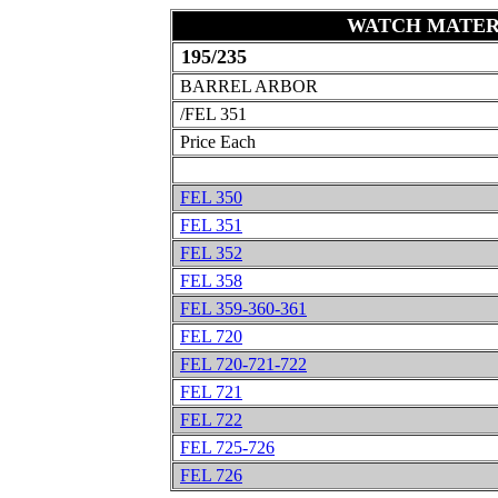
WATCH MATER
195/235
BARREL ARBOR
/FEL 351
Price Each
FEL 350
FEL 351
FEL 352
FEL 358
FEL 359-360-361
FEL 720
FEL 720-721-722
FEL 721
FEL 722
FEL 725-726
FEL 726