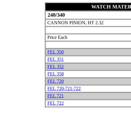
WATCH MATER
240/340
CANNON PINION, HT 2.32
Price Each
FEL 350
FEL 351
FEL 352
FEL 358
FEL 720
FEL 720-721-722
FEL 721
FEL 722